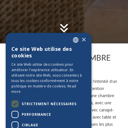
×
Ce site Web utilise des
ENGLISH
cookies
APPARTEMENT 1 CHAMBRE
PT_BE
Ce site Web utilise des cookies pour
VUE MER
améliorer l'expérience utilisateur. En
ES_BE
utilisant notre site Web, vous consentez à
FR_BE
tous les cookies conformément à notre
Les couples et les familles à la recherche de l'intimité d'un
politique en matière de cookies.
Read
appartement sans perdre les services et l'attention
NL_BE
more
trouveront leur place dans l'appartement d'une chambre
DE_BE
avec vue sur la mer à l'Alfagar Alto da Colina, avec une
STRICTEMENT NÉCESSAIRES
kitchenette entièrement équipée, un salon avec canapé-
PERFORMANCE
lit, une salle de bains et un charmant balcon avec table et
chaises afin que vous puissiez profiter des vues les plus
CIBLAGE