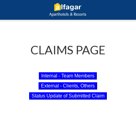
CLAIMS PAGE
Internal - Team Members
External - Clients, Others
Status Update of Submitted Claim