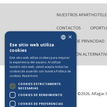
NUESTROS APARTHOTELE
CONTACTOS
OPORTU
×
POLÍTICA DE PRIVACIDAD
Ese sitio web utiliza
ENGLISH
cookies
RESOLUCIÓN ALTERNATIVA
PT_BE
Este sitio web utiliza cookies para mejorar
la experiencia del usuario. Al utilizar
ES_BE
nuestro sitio web, usted acepta todas las
FR_BE
cookies de acuerdo con nuestra Política de
cookies.
Read more
NL_BE
COOKIES ESTRICTAMENTE
DE_BE
NECESARIAS
©2026, Alfagar A
COOKIES DE RENDIMIENTO
COOKIES DE PREFERENCIAS