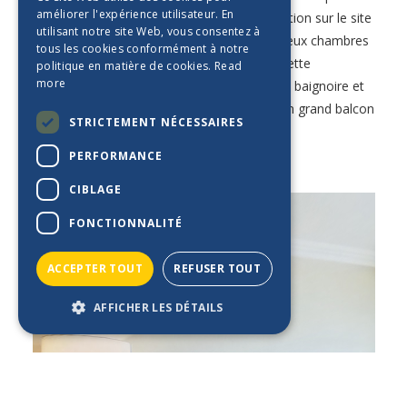
améliorer l'expérience utilisateur. En
ES_BE
de notre vue sur l'océan. Faites une réservation sur le site
utilisant notre site Web, vous consentez à
officiel et profitez d'un appartement avec deux chambres
FR_BE
tous les cookies conformément à notre
avec deux lits simples chacune, une kitchenette
politique en matière de cookies.
Read
NL_BE
more
entièrement équipée, une salle de bain avec baignoire et
un salon avec un canapé-lit convertible et un grand balcon
DE_BE
STRICTEMENT NÉCESSAIRES
équipé de chaises longues.
PERFORMANCE
CIBLAGE
FONCTIONNALITÉ
ACCEPTER TOUT
REFUSER TOUT
AFFICHER LES DÉTAILS