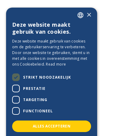
×
Deze website maakt
ENGLISH
gebruik van cookies.
PT_BE
Deze website maakt gebruik van cookies
om de gebruikerservaring te verbeteren.
ES_BE
Door onze website te gebruiken, stemt u in
FR_BE
met alle cookies in overeenstemming met
ons Cookiebeleid.
Read more
NL_BE
STRIKT NOODZAKELIJK
DE_BE
PRESTATIE
TARGETING
FUNCTIONEEL
ALLES ACCEPTEREN