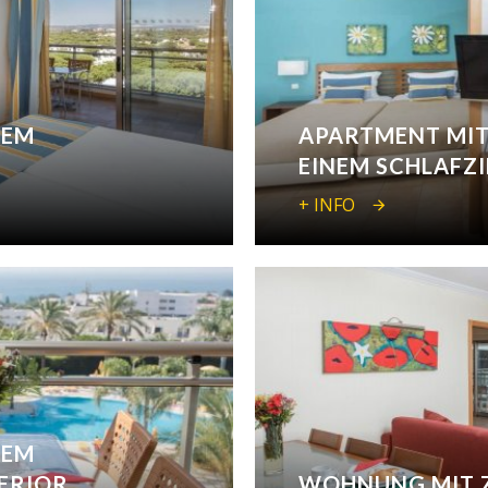
NEM
APARTMENT MIT
EINEM SCHLAFZ
+ INFO
NEM
ERIOR
WOHNUNG MIT 