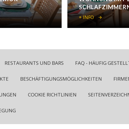
SCHLAFZIMMER
+ INFO
RESTAURANTS UND BARS
FAQ - HÄUFIG GESTEL
KTE
BESCHÄFTIGUNGSMÖGLICHKEITEN
FIRME
MUNGEN
COOKIE RICHTLINIEN
SEITENVERZEICH
LEGUNG