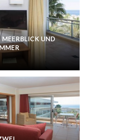
 MEERBLICK UND
IMMER
ZWEI